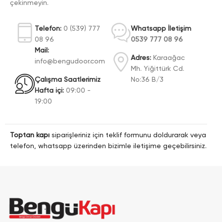
çekinmeyin.
Telefon:
0 (539) 777
Whatsapp İletişim
08 96
0539 777 08 96
Mail:
Adres:
Karaağac
info@bengudoor.com
Mh. Yiğittürk Cd.
Çalışma Saatlerimiz
No:36 B/3
Hafta içi:
09:00 -
19:00
Toptan kapı
siparişleriniz için teklif formunu doldurarak veya
telefon, whatsapp üzerinden bizimle iletişime geçebilirsiniz.