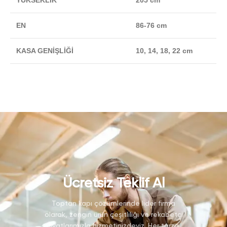
YÜKSEKLİK
205 cm
EN
86-76 cm
KASA GENİŞLİĞİ
10, 14, 18, 22 cm
Ücretsiz Teklif Al
Toptan kapı çözümlerinde lider firma
olarak, zengin ürün çeşitliliği ve rekabetçi
fiyatlarımızla hizmetinizdeyiz. Her tarza