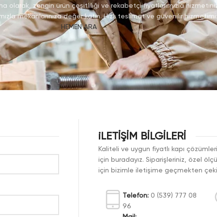
a olarak, zengin ürün çeşitliliği ve rekabetçi fiyatlarımızla hizmetini
ımızla mekanlarınıza değer katın. Hızlı teslimat ve güvenilir hizmetimiz
HEMEN ARA
iLETİŞİM BİLGİLERİ
Kaliteli ve uygun fiyatlı kapı çözüml
için buradayız. Siparişleriniz, özel öl
için bizimle iletişime geçmekten çe
Telefon:
0 (539) 777 08
96
Mail: