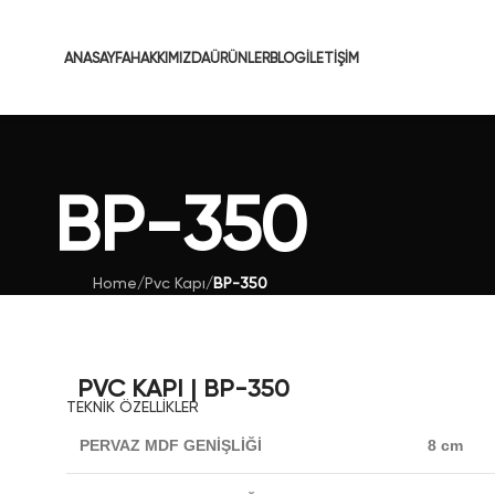
ANASAYFA
HAKKIMIZDA
ÜRÜNLER
BLOG
İLETIŞIM
BP-350
Home
/
Pvc Kapı
/
BP-350
PVC KAPI | BP-350
TEKNİK ÖZELLİKLER
PERVAZ MDF GENİŞLİĞİ
8 cm