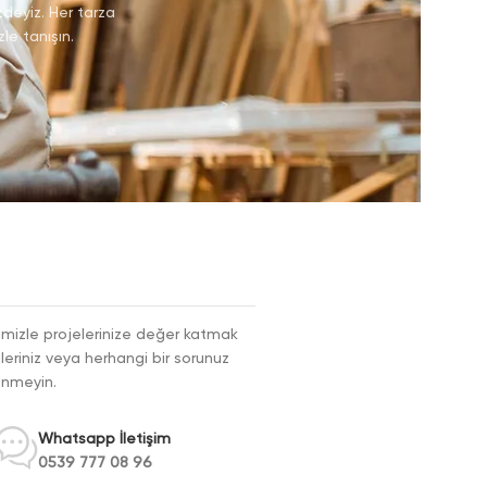
zdeyiz. Her tarza
le tanışın.
erimizle projelerinize değer katmak
çüleriniz veya herhangi bir sorunuz
kinmeyin.
Whatsapp İletişim
0539 777 08 96