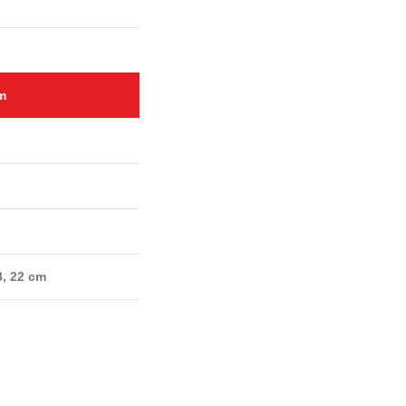
m
m
8, 22 cm