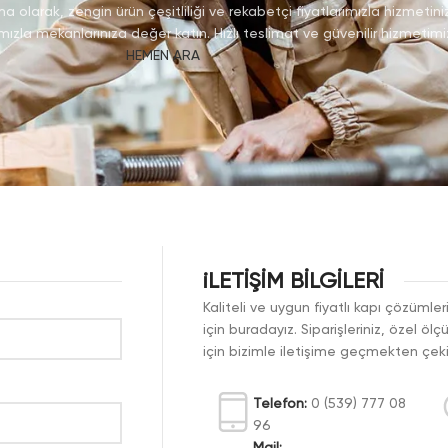
a olarak, zengin ürün çeşitliliği ve rekabetçi fiyatlarımızla hizmetini
ımızla mekanlarınıza değer katın. Hızlı teslimat ve güvenilir hizmetimiz
HEMEN ARA
iLETİŞİM BİLGİLERİ
Kaliteli ve uygun fiyatlı kapı çözüml
için buradayız. Siparişleriniz, özel öl
için bizimle iletişime geçmekten çe
Telefon:
0 (539) 777 08
96
Mail: