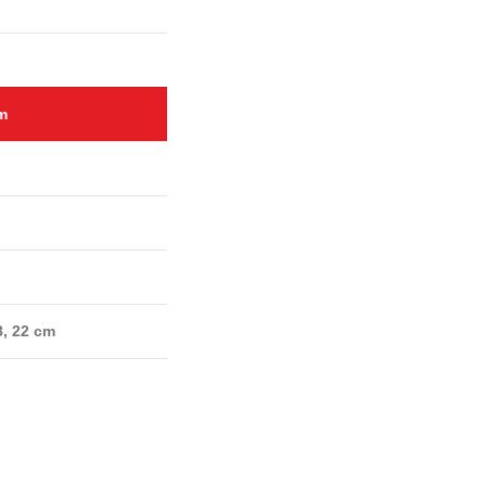
m
m
8, 22 cm