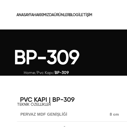
ANASAYFA
HAKKIMIZDA
ÜRÜNLER
BLOG
İLETIŞIM
BP-309
Home
/
Pvc Kapı
/
BP-309
PVC KAPI | BP-309
TEKNİK ÖZELLİKLER
PERVAZ MDF GENİŞLİĞİ
8 cm