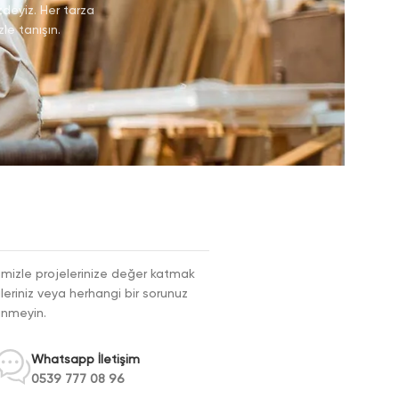
zdeyiz. Her tarza
le tanışın.
erimizle projelerinize değer katmak
çüleriniz veya herhangi bir sorunuz
kinmeyin.
Whatsapp İletişim
0539 777 08 96