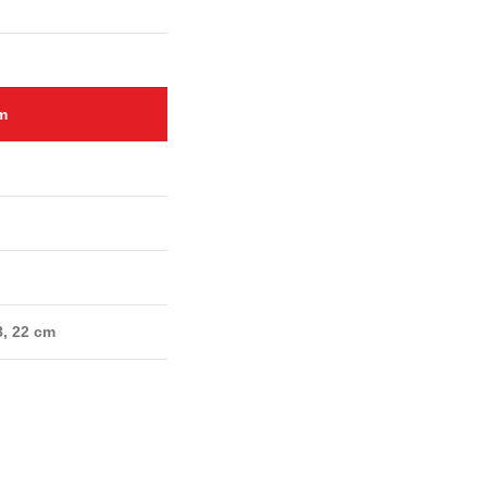
m
m
8, 22 cm