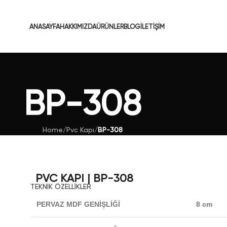
ANASAYFA
HAKKIMIZDA
ÜRÜNLER
BLOG
İLETIŞIM
BP-308
Home
/
Pvc Kapı
/
BP-308
PVC KAPI | BP-308
TEKNİK ÖZELLİKLER
PERVAZ MDF GENİŞLİĞİ
8 cm