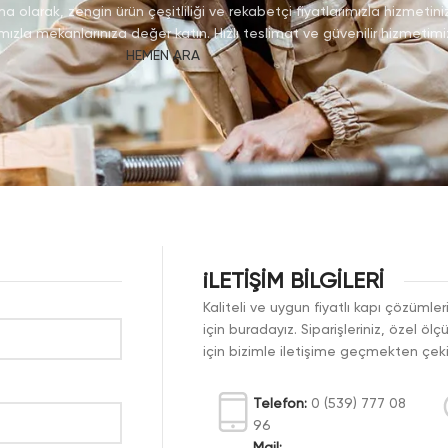
a olarak, zengin ürün çeşitliliği ve rekabetçi fiyatlarımızla hizmetini
ımızla mekanlarınıza değer katın. Hızlı teslimat ve güvenilir hizmetimiz
HEMEN ARA
iLETİŞİM BİLGİLERİ
Kaliteli ve uygun fiyatlı kapı çözüml
için buradayız. Siparişleriniz, özel öl
için bizimle iletişime geçmekten çe
Telefon:
0 (539) 777 08
96
Mail: