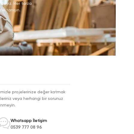
zdeyiz. Her tarza
le tanışın.
erimizle projelerinize değer katmak
çüleriniz veya herhangi bir sorunuz
kinmeyin.
Whatsapp İletişim
0539 777 08 96