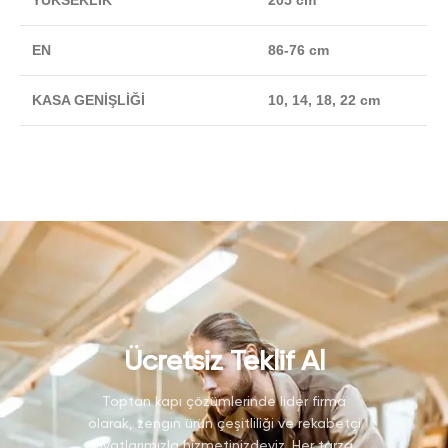
YÜKSEKLİK
205 cm
EN
86-76 cm
KASA GENİŞLİĞİ
10, 14, 18, 22 cm
Ücretsiz Teklif Al
Toptan kapı çözümlerinde lider firma
olarak, zengin ürün çeşitliliği ve rekabetçi
fiyatlarımızla hizmetinizdeyiz. Her tarza