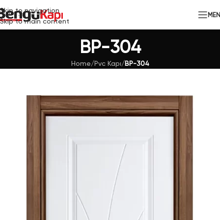
Skip to navigation
ME
Skip to main content
BP-304
Home
/
Pvc Kapı
/
BP-304