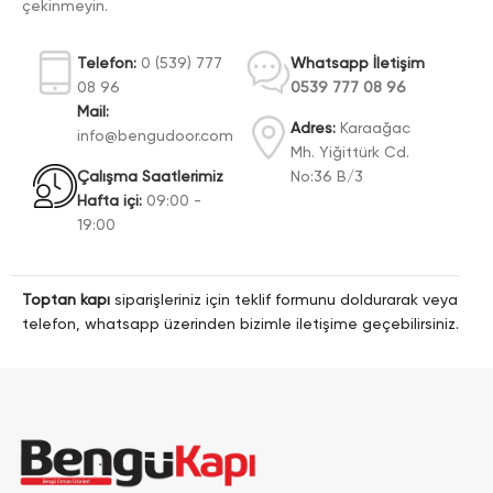
çekinmeyin.
Telefon:
0 (539) 777
Whatsapp İletişim
08 96
0539 777 08 96
Mail:
Adres:
Karaağac
info@bengudoor.com
Mh. Yiğittürk Cd.
Çalışma Saatlerimiz
No:36 B/3
Hafta içi:
09:00 -
19:00
Toptan kapı
siparişleriniz için teklif formunu doldurarak veya
telefon, whatsapp üzerinden bizimle iletişime geçebilirsiniz.